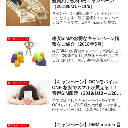
規契約手数料0円キャンペーン
（2018/8/31～11/6）
キャンペーン期間が終了したキャンペー
ンになります。現在開催中のキャンペー
ンはこちらです。DMM mobile 新規契約
手数料0円キャンペーン「帰ってきた！お
得にスタートキャンペーン」とある通
り、以前にも開催したことがある新規契
格安SIMのお得なキャンペーン情
終了キャンペーン
約手数料が0円...
報をご紹介（2018年5月）
格安SIMのお得なキャンペーン情報をご
紹介（2018年5月）格安SIMを検討してい
る方に向けて、格安SIM事業者が行って
いるお得なキャンペーン情報をまとめて
みました。格安SIMにただ乗り換えるよ
りも、キャンペーンのタイミングで乗り
換えた方が...
【キャンペーン】OCNモバイル
終了キャンペーン
ONE 格安でスマホが買える！！
音声SIM限定（2019/1/18～1/28
11:00）
すでに終了したキャンペーン情報です。
OCNモバイルONE 秋の大特価スマホ市こ
のキャンペーンは、OCNモバイルONEが
不定期に開催しているSIMフリースマホ
が非常にお得に買えるキャンペーンで
す。今回の目玉は、HUAWEI nova 3 が
【キャンペーン】DMM mobile 音
終了キャンペーン
2...