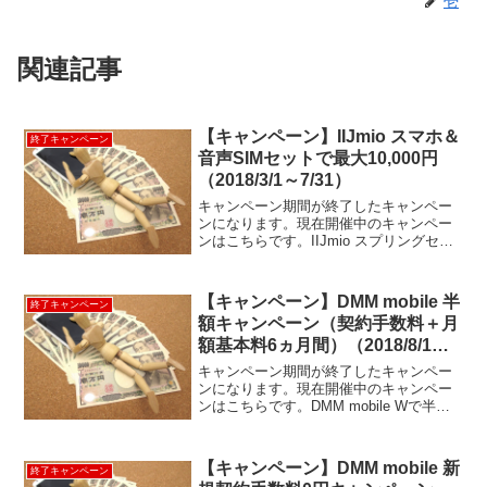
壱
関連記事
【キャンペーン】IIJmio スマホ＆
終了キャンペーン
音声SIMセットで最大10,000円
（2018/3/1～7/31）
キャンペーン期間が終了したキャンペー
ンになります。現在開催中のキャンペー
ンはこちらです。IIJmio スプリングセー
ル開催中2018年3月1日から行われている
キャンペーンですが、5月31日までに期間
が延長されていました。スマホと音声
【キャンペーン】DMM mobile 半
終了キャンペーン
SIMセ...
額キャンペーン（契約手数料＋月
額基本料6ヵ月間）（2018/8/1～
8/31）
キャンペーン期間が終了したキャンペー
ンになります。現在開催中のキャンペー
ンはこちらです。DMM mobile Wで半額
キャンペーンDMM20周年ということで、
DMM mobile史上最大の割引キャンペーン
です。対象期間中に申し込むだけで、
【キャンペーン】DMM mobile 新
終了キャンペーン
新...