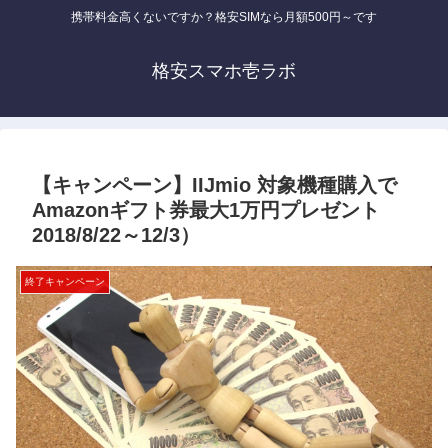
携帯料金高くないですか？格安SIMなら月額500円～です
格安スマホ壱ラボ
【キャンペーン】IIJmio 対象機種購入で
Amazonギフト券最大1万円プレゼント
2018/8/22～12/3）
終了キャンペーン