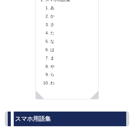
あ
か
さ
た
な
は
ま
や
ら
わ
スマホ用語集