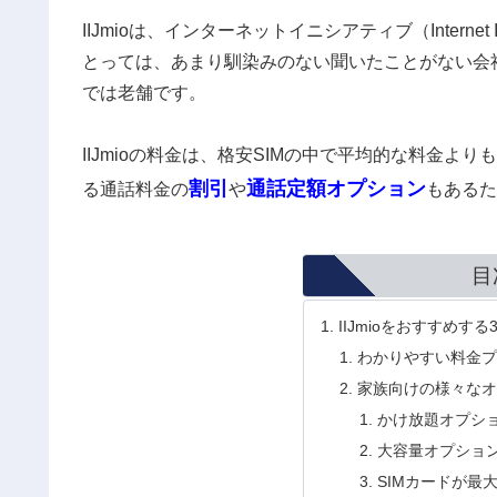
IIJmioは、インターネットイニシアティブ（Internet In
とっては、あまり馴染みのない聞いたことがない会
では老舗です。
IIJmioの料金は、格安SIMの中で平均的な料金よ
割引
通話定額オプション
る通話料金の
や
もあるた
目
IIJmioをおすすめす
わかりやすい料金
家族向けの様々な
かけ放題オプショ
大容量オプション（
SIMカードが最