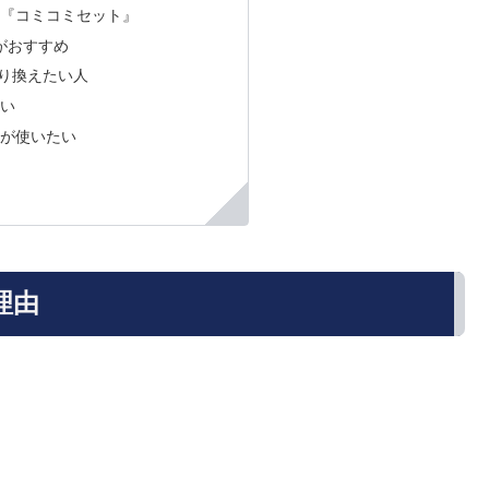
る『コミコミセット』
oがおすすめ
乗り換えたい人
たい
信が使いたい
理由