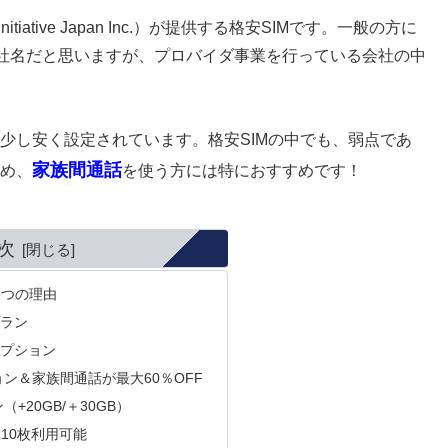
itiative Japan Inc.）が提供する格安SIMです。一般の方に
社名だと思いますが、プロバイダ事業を行っている会社の中
りも少し安く設定されています。格安SIMの中でも、弱点であ
家族間通話
め、
を使う方には特におすすめです！
次
る3つの理由
プラン
オプション
ン＆家族間通話が最大60％OFF
+20GB/＋30GB）
大10枚利用可能