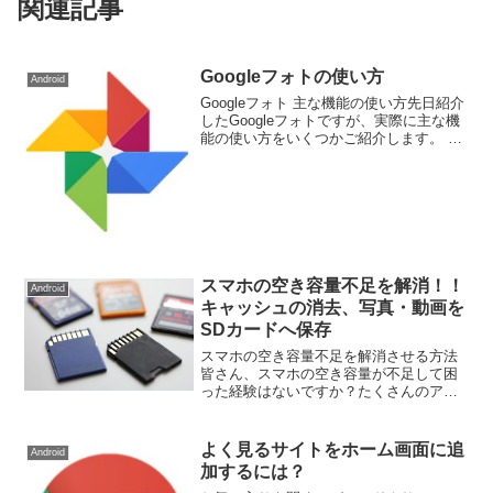
関連記事
Googleフォトの使い方
Android
Googleフォト 主な機能の使い方先日紹介
したGoogleフォトですが、実際に主な機
能の使い方をいくつかご紹介します。 初
期設定を行う 写真を見る アルバムを作る
写真を共有するGoogleフォトアプリにつ
いての説明は”Googleフォト...
スマホの空き容量不足を解消！！
Android
キャッシュの消去、写真・動画を
SDカードへ保存
スマホの空き容量不足を解消させる方法
皆さん、スマホの空き容量が不足して困
った経験はないですか？たくさんのアプ
リをダウンロードしたり、写真や動画を
撮影してるとスマホの空き容量が不足し
て保存できなくなることがあります。今
よく見るサイトをホーム画面に追
Android
回は、空き容量不足の主な...
加するには？