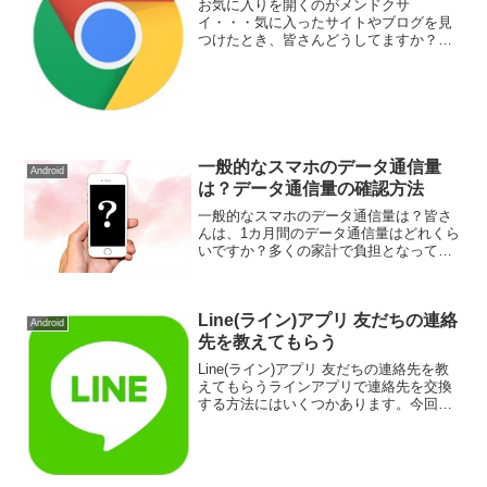
お気に入りを開くのがメンドクサ
イ・・・気に入ったサイトやブログを見
つけたとき、皆さんどうしてますか？多
くの人は、ブラウザのお気に入りに登録
するのではないのでしょうか？お気に入
りに登録しておけば、お気に入り(ブック
マーク)から簡単に開いてみる...
一般的なスマホのデータ通信量
Android
は？データ通信量の確認方法
一般的なスマホのデータ通信量は？皆さ
んは、1カ月間のデータ通信量はどれくら
いですか？多くの家計で負担となってい
る携帯料金ですが、①1カ月間のデータ通
信量を把握し、②プランを最適化するこ
とで月々の携帯料金の支払いを減らすこ
Line(ライン)アプリ 友だちの連絡
とができます。家族4...
Android
先を教えてもらう
Line(ライン)アプリ 友だちの連絡先を教
えてもらうラインアプリで連絡先を交換
する方法にはいくつかあります。今回
は、友だちに連絡先を教えてもらって、
新しく友だちの連絡先を追加する方法に
ついてご紹介します。電話番号やLineID
を知らない、...