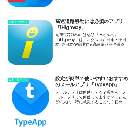
りますが、いろいろなランニンググッズ
を試して...
高速道路移動には必須のアプリ
おすすめアプリ
『iHighway』
高速道路移動には必須『iHighway』
『iHighway』は、ネクスコ西日本・中日
本･東日本が管理する高速道路等の道路交
通情報を提供してくれるアプリです。高
速道路を利用する人にとっては必須では
ないかと思える便利なアプリなので、今
回ご紹介し...
設定が簡単で使いやすいおすすめ
おすすめアプリ
のメールアプリ『TypeApp』
メールアプリは何使ってる？皆さん、メ
ールアプリって何使ってますか？ほとん
どの人は、特に意識することなく初めか
らインストールされてるメールアプリや
Gmailアプリを使っているかと思います。
最近ではメールの代わりに、LINEや
Facebookな...