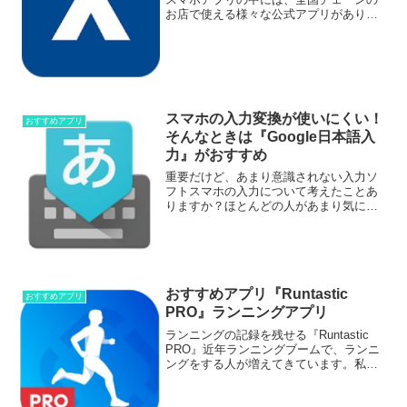
お店で使える様々な公式アプリがありま
す。公式アプリには、新製品のお知らせ
やキャンペーン情報、割引クーポンがあ
り、公式アプリを利用することで他の人
よりお得に利用することが...
スマホの入力変換が使いにくい！
おすすめアプリ
そんなときは『Google日本語入
力』がおすすめ
重要だけど、あまり意識されない入力ソ
フトスマホの入力について考えたことあ
りますか？ほとんどの人があまり気にし
ていないか、気になるけど、「ま、いっ
か」でそのまま使っている人が多いかと
思います。例えばこんなことってないで
すか？（例1）手を拭くと...
おすすめアプリ『Runtastic
おすすめアプリ
PRO』ランニングアプリ
ランニングの記録を残せる『Runtastic
PRO』近年ランニングブームで、ランニ
ングをする人が増えてきています。私も
社会人になってランニングをはじめたう
ちの1人です。ランニング歴10年以上にな